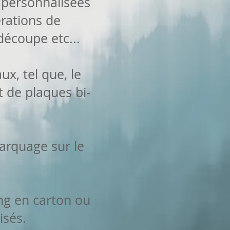
 personnalisées
érations de
découpe etc...
x, tel que, le
nt de plaques bi-
marquage sur le
ing en carton ou
isés.