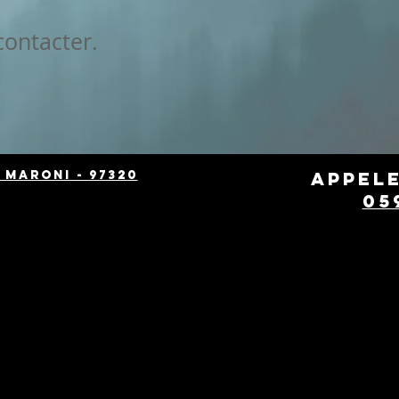
contacter.
 Maroni - 97320
Appel
05