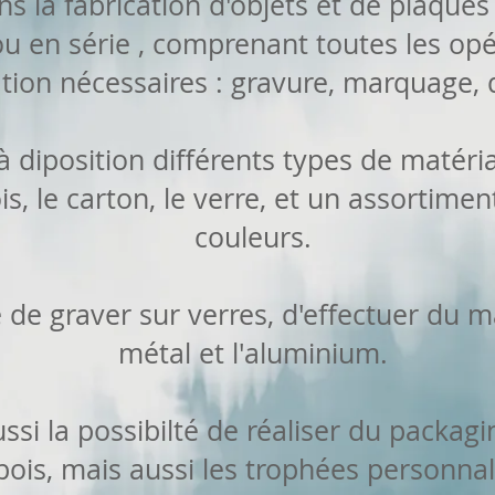
 la fabrication d'objets et de plaques
 ou en série , comprenant toutes les op
tion nécessaires : gravure, marquage, 
 diposition différents types de matériau
ois, le carton, le verre, et un assortime
couleurs.
le de graver sur verres, d'effectuer du 
métal et l'aluminium.
si la possibilté de réaliser du packag
bois, mais aussi les trophées personnal