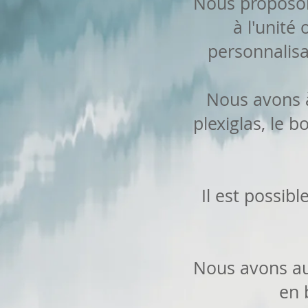
Nous proposons
à l'unité
personnalisa
Nous avons à
plexiglas, le b
Il est possib
Nous avons aus
en 